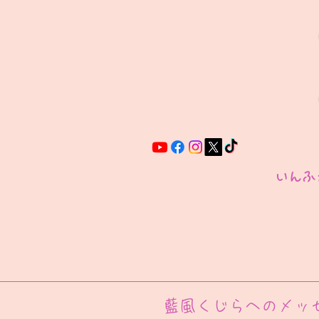
いんふ
藍風くじらへのメッ