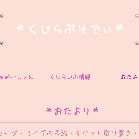
​＊くじらぷそでぃ＊
ぉめーしょん
くじらいぶ情報
おたよ
＊おたより＊
セージ・ライブの予約・チケット取り置き・