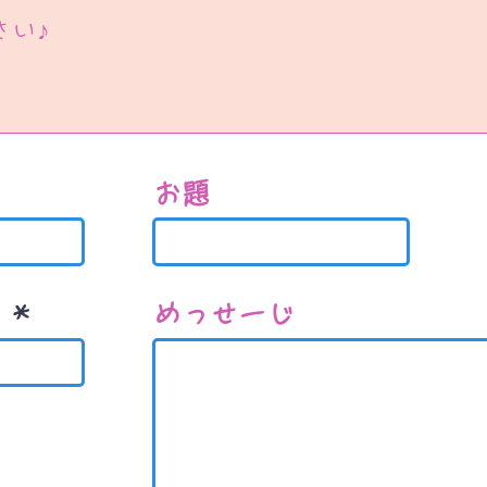
さい♪
お題
す
めっせーじ