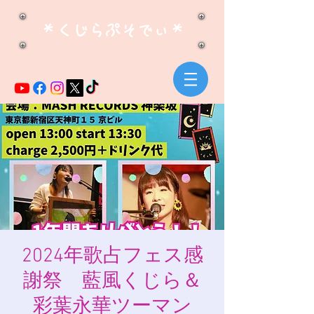
​＊くじらぷそでぃ＊
2024年歌占フェス感
謝祭 藍風くじら＆
彩葉永華ツーマン