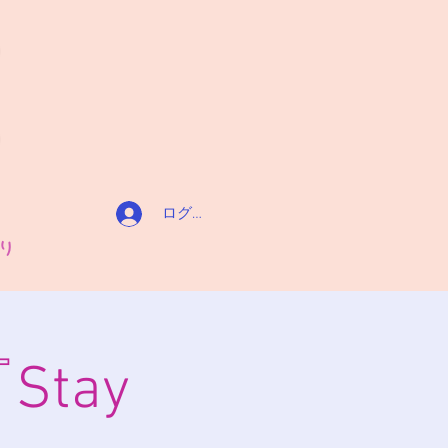
ログイン
り
『Stay