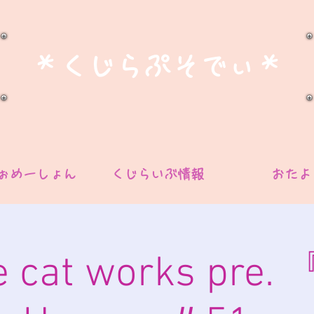
​＊くじらぷそでぃ＊
ぉめーしょん
くじらいぶ情報
おたよ
e cat works pre. 