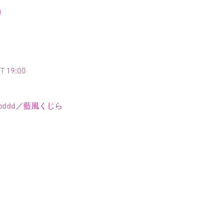
)
 19:00
oddd／藍風くじら