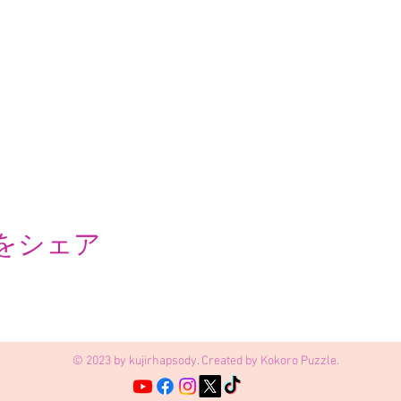
をシェア
© 2023 by kujirhapsody. Created by Kokoro Puzzle.