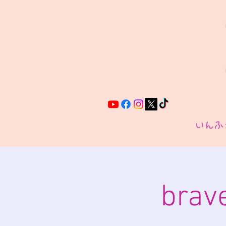
いんふ
brav