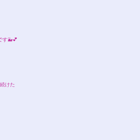
🐳💕
続けた