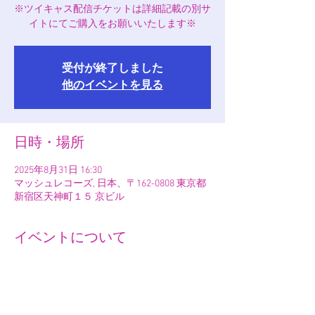
※ツイキャス配信チケットは詳細記載の別サ
イトにてご購入をお願いいたします※
受付が終了しました
他のイベントを見る
日時・場所
2025年8月31日 16:30
マッシュレコーズ, 日本、〒162-0808 東京都
新宿区天神町１５ 京ビル
イベントについて
※会場チケットは取り置きのみとなります※
【第二公演】
〜アニメ「夜舞魍魎」生アテレコ＆ライブ〜
『千紫万紅狂い咲き』