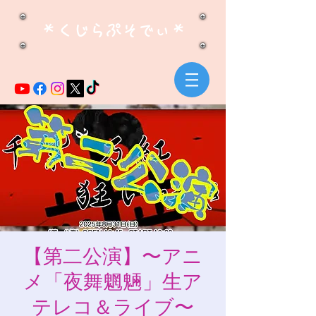
​＊くじらぷそでぃ＊
【第二公演】〜アニ
メ「夜舞魍魎」生ア
テレコ＆ライブ〜