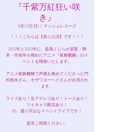
『千紫万紅狂い咲
き』
8月31日(日)
  |  
マッシュレコーズ
！！！こちらは【第ニ公演】です！！！
2022年と2023年に、藍風くじらが原案・脚
本・作画等を務めたアニメ『夜舞魍魎』のイ
ベントを開催いたします。
アニメ夜舞魍魎で声優を務めてくださった門
松桃永さん、オザワヨーヘイさんが出演され
ます。
ライブあり！生アテレコあり！トークあり！
ツイキャス配信あり！
の、盛り沢山なイベントライブです！
是非ご視聴ください。