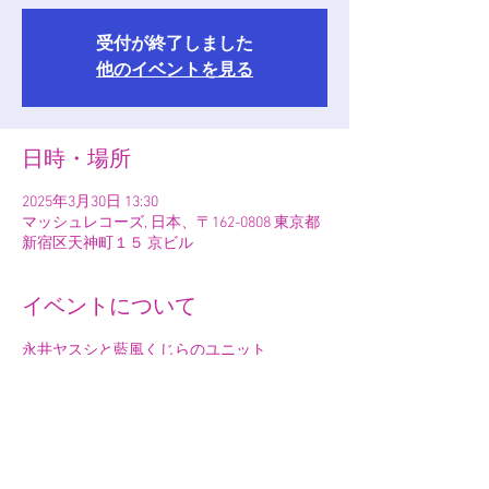
受付が終了しました
他のイベントを見る
日時・場所
2025年3月30日 13:30
マッシュレコーズ, 日本、〒162-0808 東京都
新宿区天神町１５ 京ビル
イベントについて
永井ヤスシと藍風くじらのユニット
【first cry(ファーストクライ)】主催で
オープンマイクを開催します🎤🎶
場所は、神楽坂の隠れ家的ライブハウス
『マッシュレコーズ』です。