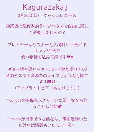
Kagurazaka』
3月30日(日)
  |  
マッシュレコーズ
神楽坂の隠れ家的ライブハウスで自由に楽し
く演奏しませんか？
プレイヤーもリスナーも入場料1,500円+1ド
リンク500円🍺
食べ物持ち込み可能です🍔❣️
ギター弾き語りもキーボード弾き語りもCD
音源やスマホ音源でのライブもどれも可能で
す🎸🎹💿️
(アップライトピアノもあります。)
YouTubeの映像をスクリーンに流しながら歌
うことも可能📽️
first cryが出来そうな曲なら、事前連絡いた
だければ演奏もいたします💪✨