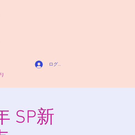
ログイン
り
年 SP新