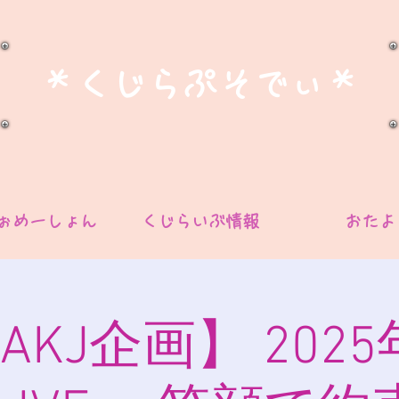
​＊くじらぷそでぃ＊
ぉめーしょん
くじらいぶ情報
おたよ
KJ企画】 2025