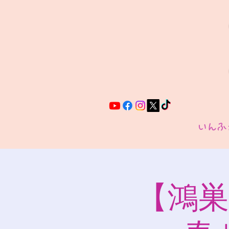
いんふ
【鴻巣A