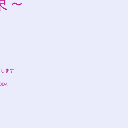
束～
します)
DA