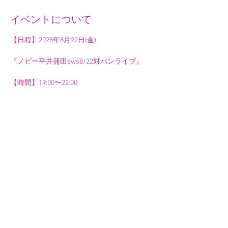
イベントについて
【日程】2025年8月22日(金)
『ノビー平井蒲田sws8/22対バンライブ』
【時間】19:00〜22:00
【チャージ】2,000円
【出演者(出演順・敬称略)】
ワケイリテ山中／初途／ノビー平井／茉衣／
藍風くじら／UeCog(こぐれ)
さらに表示