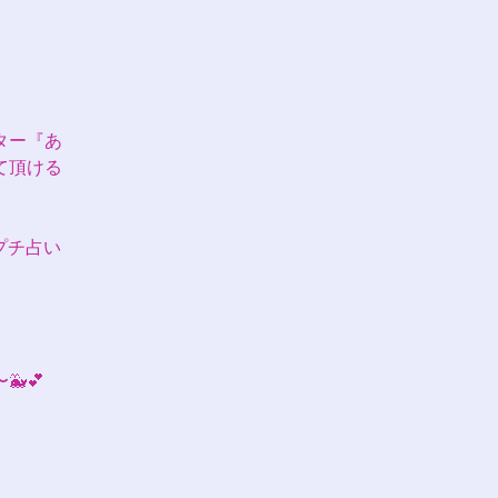
ター『あ
て頂ける
のプチ占い
💕