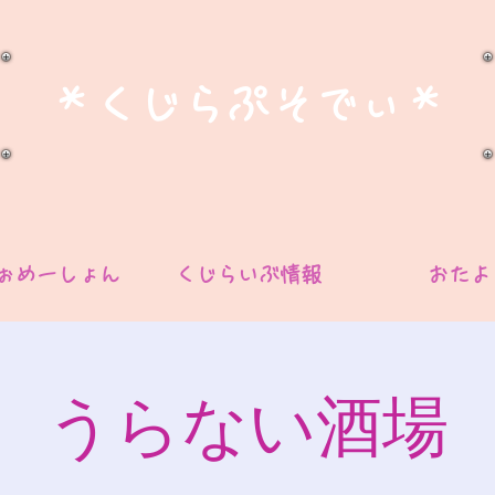
​＊くじらぷそでぃ＊
ぉめーしょん
くじらいぶ情報
おたよ
うらない酒場