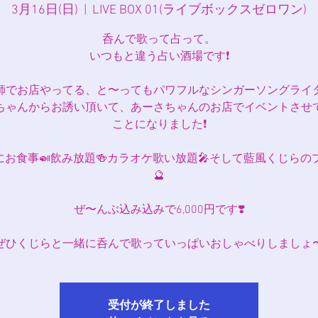
3月16日(日)
  |  
LIVE BOX 01(ライブボックスゼロワン)
呑んで歌って占って。
いつもと違う占い酒場です❗️
師でお店やってる、と〜ってもパワフルなシンガーソングライ
ちゃんからお誘い頂いて、あーさちゃんのお店でイベントさせ
ことになりました❗️
🎶にお食事🍛飲み放題🍻カラオケ歌い放題🎤そして藍風くじら
🔮
ぜ〜んぶ込み込みで6,000円です❣️
ぜひくじらと一緒に呑んで歌っていっぱいおしゃべりしましょ〜
受付が終了しました